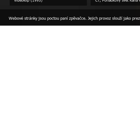
Webové stránky jsou poctou paní zpěvačce. Jejich provoz slouží jako p