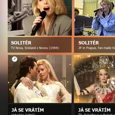
SOLITÉR
SOLITÉR
TV Nova, Snídaně s Novou (1994)
JP in Prague, Fan-made V
JÁ SE VRÁTÍM
JÁ SE VRÁTÍM
Videoklip (1993)
ČT, Pohádkový svět Karla 