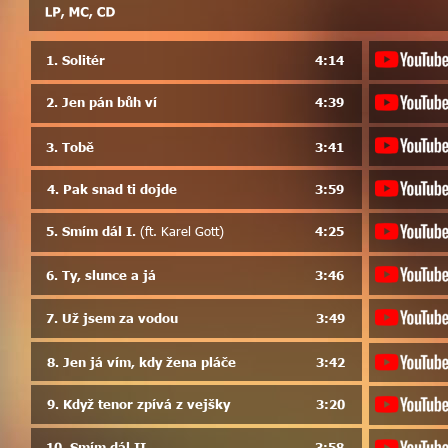
1. Solitér
4:14
2. Jen pán bůh ví
4:39
3. Tobě
3:41
4. Pak snad ti dojde
3:59
5. Smím dál I. 
(ft. Karel Gott)
4:25
6. Ty, slunce a já 
3:46
7. Už jsem za vodou
3:49
8. Jen já vím, kdy žena pláče
3:42
9. Když tenor zpívá z vejšky
3:20
10. Smím dál II.
3:58